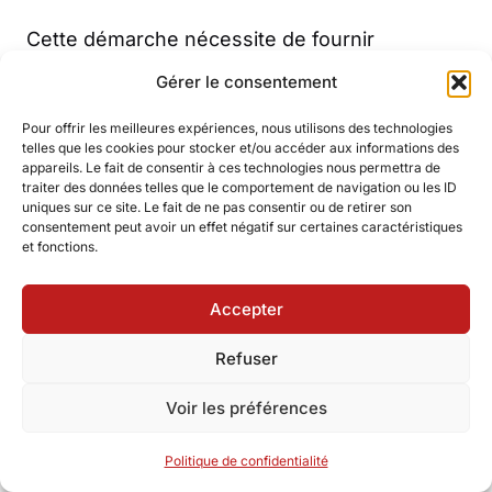
Cette démarche nécessite de fournir
rapidement à sa banque tous les documents
Gérer le consentement
justificatifs : devis initial, facture contestée,
preuves de la persistance de la panne,
Pour offrir les meilleures expériences, nous utilisons des technologies
telles que les cookies pour stocker et/ou accéder aux informations des
échanges avec le professionnel.
appareils. Le fait de consentir à ces technologies nous permettra de
traiter des données telles que le comportement de navigation ou les ID
uniques sur ce site. Le fait de ne pas consentir ou de retirer son
Les établissements bancaires examinent ces
consentement peut avoir un effet négatif sur certaines caractéristiques
éléments pour déterminer si la contestation
et fonctions.
est fondée. Un dossier solidement étayé
augmente considérablement les chances
Accepter
d’obtenir gain de cause.
Refuser
Voir les préférences
Politique de confidentialité