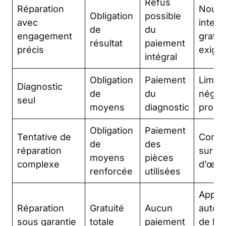
Refus
Réparation
Nouve
Obligation
possible
avec
interv
de
du
engagement
gratui
résultat
paiement
précis
exigé
intégral
Obligation
Paiement
Limité
Diagnostic
de
du
négli
seul
moyens
diagnostic
prouv
Obligation
Paiement
Tentative de
Conte
de
des
réparation
sur la
moyens
pièces
complexe
d’œuv
renforcée
utilisées
Applic
Réparation
Gratuité
Aucun
autom
sous garantie
totale
paiement
de la