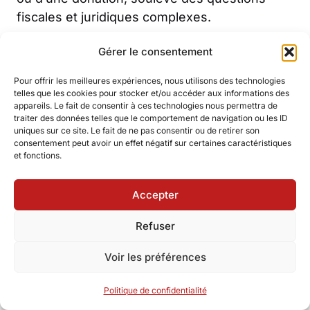
fiscales et juridiques complexes.
Gérer le consentement
Le calcul des droits de mutation, le choix du
régime matrimonial ou la constitution d’une
Pour offrir les meilleures expériences, nous utilisons des technologies
société civile immobilière nécessitent un
telles que les cookies pour stocker et/ou accéder aux informations des
appareils. Le fait de consentir à ces technologies nous permettra de
accompagnement spécialisé.
traiter des données telles que le comportement de navigation ou les ID
uniques sur ce site. Le fait de ne pas consentir ou de retirer son
consentement peut avoir un effet négatif sur certaines caractéristiques
Les avocats en ligne apportent leur expertise
et fonctions.
sur les schémas d’optimisation fiscale et les
stratégies patrimoniales adaptées à chaque
Accepter
situation familiale.
Refuser
Les testaments et donations entre époux ou
Voir les préférences
partenaires de PACS doivent respecter des
formes précises pour être valables.
Politique de confidentialité