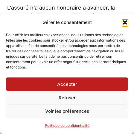
L’assuré n’a aucun honoraire à avancer, la
compagnie d’assurance réglant directement
Gérer le consentement
les prestations juridiques.
Pour offrir les meilleures expériences, nous utilisons des technologies
Attention toutefois : les conditions d’activation
telles que les cookies pour stocker et/ou accéder aux informations des
appareils. Le fait de consentir à ces technologies nous permettra de
de cette garantie sont précisément définies
traiter des données telles que le comportement de navigation ou les ID
dans les conditions générales du contrat.
uniques sur ce site. Le fait de ne pas consentir ou de retirer son
consentement peut avoir un effet négatif sur certaines caractéristiques
Certaines exclusions peuvent s’appliquer
et fonctions.
(litiges avec l’assureur lui-même, contentieux
fiscaux, procédures pénales).
Accepter
La lecture attentive du contrat ou un appel à
Refuser
son conseiller permet de vérifier l’éligibilité de
Voir les préférences
sa situation avant d’engager des démarches.
Politique de confidentialité
Comparer les offres de protection